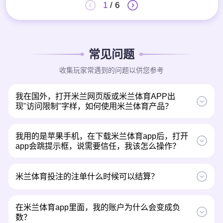
1
/ 6
常见问题
收集玩家常遇到的问题以供您参考
我在国外，打开米兰网页版或米兰体育APP出
现"访问限制"字样，如何使用米兰体育产品？
米兰体育根据部分海外国家的相关规定，对这些地区的网
我用的是苹果手机，在下载米兰体育app后，打开
络IP进行了屏蔽。针对这种问题，使用米兰体育App对所有
app会跳提示框，说需要信任，我该怎么操作？
国家和地区都开放服务，不限制用户登录地区。您也可以
使用VPN类软件切换到中国大陆地区IP，即可正常享受米
米兰体育App属于IOS企业级应用，在使用的时候需要进行
米兰体育投注的注单什么时候可以结算？
兰体育网页版或米兰体育全站手机App的服务。
添加信任操作。IOS企业级应用添加信任的操作流程：设
置—通用（一般）—设备管理（裝置管理）—企业级APP
正常情况下，单场赛事投注会在赛事结束后15-30分钟内完
在米兰体育app里面，我的账户为什么会变成负
—点击对应开发者—设置信任。
成，并确认官方赛事赛果并返彩，一些赛事可能需要更长
数？