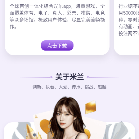
全球首创一体化综合娱乐app，海量游戏，全
行业赔率
面覆盖体育、电子、真人、彩票、棋牌、电竞
月5000
等众多场馆。极致用户体验、尽显完美流畅操
种，零时
作。
有动画、
投注两不
点击下载
关于米兰
创新、执着、大爱、传承、挑战、超越