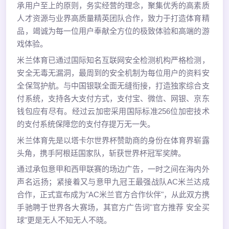
承用户至上的原则，务实经营的理念，聚集优秀的高素质
人才资源与业界高质量精英团队合作，致力于打造体育精
品，竭诚为每一位用户奉献全方位的极致体验和高端的游
戏体验。
米兰体育已通过国际知名互联网安全检测机构严格检测，
安全无毒无漏洞，最周到的安全机制为每位用户的资料安
全保驾护航。与中国银联全面无缝衔接，打造独家综合支
付系统，支持各大支付方式，支付宝、微信、网银、京东
钱包应有尽有。经过云加密采用国际标准256位加密技术
的支付系统保障您的支付存提万无一失。
米兰体育先是以塔卡尔世界杯赞助商的身份在体育界崭露
头角，携手阿根廷国家队，斩获世界杯冠军奖牌。
通过承包意甲和西甲联赛的场边广告，一时之间在海内外
声名远扬；紧接着又与意甲九冠王最强战队AC米兰达成
合作，正式宣布成为"AC米兰官方合作伙伴"，从此双方携
手驰聘于世界各大赛场，其官方广告词"官方推荐 安全买
球"更是无人不知无人不晓。