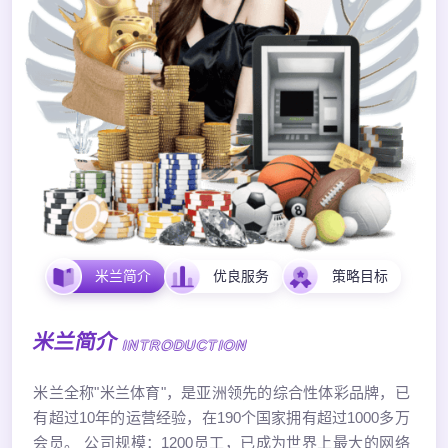
米兰简介
优良服务
策略目标
米兰简介
INTRODUCTION
米兰全称"米兰体育"，是亚洲领先的综合性体彩品牌，已
有超过10年的运营经验，在190个国家拥有超过1000多万
会员。 公司规模：1200员工，已成为世界上最大的网络