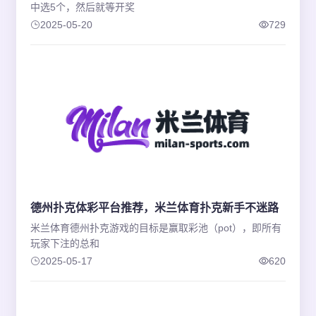
中选5个，然后就等开奖
2025-05-20
729
德州扑克体彩平台推荐，米兰体育扑克新手不迷路
米兰体育德州扑克游戏的目标是赢取彩池（pot），即所有
玩家下注的总和
2025-05-17
620