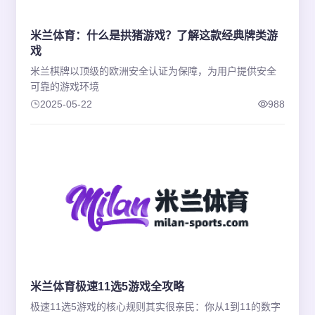
米兰体育：什么是拱猪游戏？了解这款经典牌类游
戏
米兰棋牌以顶级的欧洲安全认证为保障，为用户提供安全
可靠的游戏环境
2025-05-22
988
米兰体育极速11选5游戏全攻略
极速11选5游戏的核心规则其实很亲民：你从1到11的数字