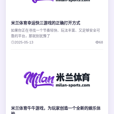
米兰体育幸运快三游戏的正确打开方式
如果你正在寻找一个节奏轻快、玩法丰富、又足够安全可
靠的平台，那就别犹豫了
2025-05-13
68
米兰体育牛牛游戏，为玩家创造一个全新的娱乐体
验