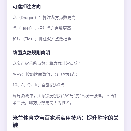
可选押注方向：
龙（Dragon）：押注龙方点数更高
虎（Tiger）：押注虎方点数更高
和局（Tie）：押注双方点数相等
牌面点数规则简明
龙宝百家乐的点数计算方式非常直接：
A～9：按照牌面数值计分（A为1点）
10、J、Q、K：全部记为0点
每局游戏中，庄家会分别为“龙”与“虎”各发一张牌，不再抽
第二张，哪方点数更高即为胜者。
米兰体育龙宝百家乐实用技巧：提升胜率的关
键