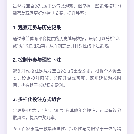
虽然龙宝百家乐属于运气类游戏，但掌握一些策略技巧也
能帮助玩家更好地控制节奏、提升胜率：
1. 观察走势与历史记录
通过米兰体育平台提供的历史牌局数据，玩家可以分析“龙”
或“虎”的连胜趋势，从而制定更具针对性的下注策略。
2. 控制节奏与理性下注
避免冲动投注是玩龙宝百家乐的重要原则。根据个人资金
实力设定投注限额，分配好游戏预算，既能延长游戏时
间，也有助于长期稳定盈利。
3. 多样化投注方式组合
合理搭配“龙”、“虎”、“和局”及其他组合押注，可以有效分
散风险，提高中奖几率。
龙宝百家乐是一款集趣味性、策略性与高赔率于一体的精