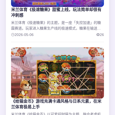
米兰体育《极速糖果》甜蜜上线，玩法简单却很有
冲刺感
米兰体育《极速糖果》的主题，是一座「失控加速」的糖
霜赛道。玩家进入糖果生产线的极速模式，糖果在输送带
上狂飙，机台越转越快、越消越甜，连锁就像踩油门一样
2026-05-06
26
把速度推上去。只要水平或垂直方向上有5个或以上相同符
号相连，即可形成获胜组合。
《给猫金币》游戏充满卡通风格与日系元素，在米
兰体育极易上手
米兰体育《给猫金币》以可爱招财猫为主题、融合老虎机