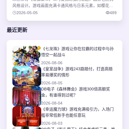
风格设计。游戏画面充满卡通风格与日系元素，如樱花、
灯笼、庭院背景，为玩家创造轻松愉悦的视觉氛围。旋转
2026-05-05
489
＋线路匹配为主，入门门槛低，适合休闲游玩，易吸引喜
欢萌风及异国风情的玩家。
最近更新
《七龙珠》游戏让你在拉霸的过程中与孙
悟空一起战斗
2026-08-06
《皇室战争》游戏243路赔付，打造高赔
率易爆奖的情形
2026-08-05
DB电子《森林舞会》游戏300倍高额奖
金，有谁得到过呢？
2026-08-04
《幸运魔力球》游戏充满吸引力，入场门
槛非常低新手也能任意玩
2026-08-03