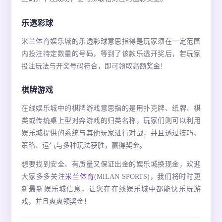
乐透彩球
米兰体育娱乐城的乐透彩球意思指得是玩家须在一定范围
内投注特定数量的号码，等到了该款乐透开奖后，若玩家
投注玩法与开奖号码符合，即可领取高额奖金！
棋牌游戏
在线娱乐城中的棋牌游戏意思指的是用扑克牌、纸牌、棋
类或传统桌上型对弈游戏的归类名称，玩家们则可以利用
娱乐城提供的系统与其他玩家进行对战，并且透过技巧、
策略、运气与多种玩法获胜，赢得奖金。
想要找到安全、有质量又保证出金的娱乐城换现金，欢迎
大家多多关注
米兰体育
(MILAN SPORTS)，我们将时时更
新最新娱乐城信息，让您在在线娱乐城中都能快乐玩游
戏，并且爽爽领奖金！