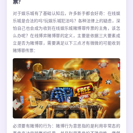
票?
对于娱乐城有了基础认知后，许多新手都会好奇：在线娱
乐城是合法的吗?玩娱乐城犯法吗？各种法律上的疑虑，深
怕自己也会成为收到在线娱乐城赌博罪传票的主角，该怎
么办呢？在线博弈赌博罪的定义，主要是依据三大要素成
立是否为赌博罪，需要满足以下三点才有微微的可能收到
赌博罪传票：
必须要有赌博的行为：赌博行为意思指的是利用非常态的