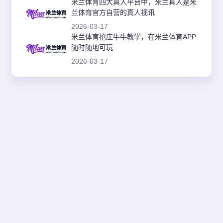
米兰体育四大真人平台中，米兰真人是米
兰体育官方自营的真人视讯
2026-03-17
米兰体育抢庄牛牛教学，在米兰体育APP
随时随地可玩
2026-03-17