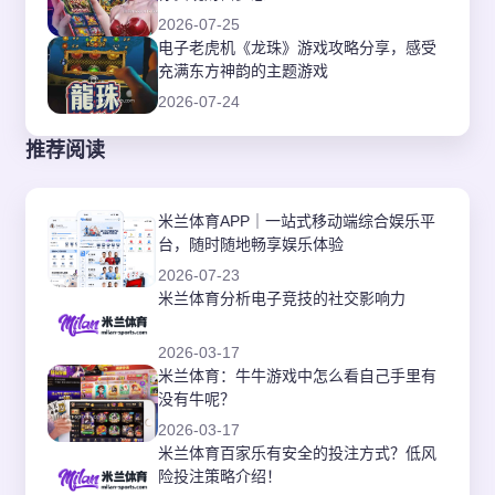
2026-07-25
电子老虎机《龙珠》游戏攻略分享，感受
充满东方神韵的主题游戏
2026-07-24
推荐阅读
米兰体育APP｜一站式移动端综合娱乐平
台，随时随地畅享娱乐体验
2026-07-23
米兰体育分析电子竞技的社交影响力
2026-03-17
米兰体育：牛牛游戏中怎么看自己手里有
没有牛呢？
2026-03-17
米兰体育百家乐有安全的投注方式？低风
险投注策略介绍！