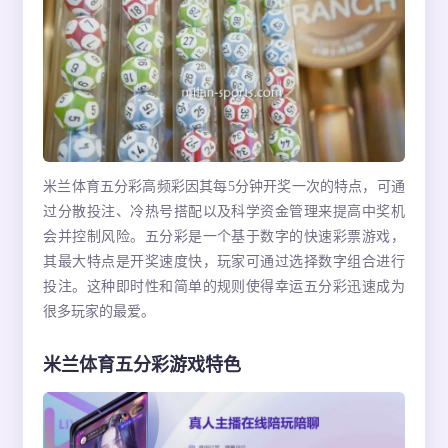
米兰体育五分彩高频彩因其每5分钟开奖一次的特点，可通
过分散投注、冷热号搭配以及科学资金管理来提高中奖机
会并控制风险。五分彩是一个基于数字的快速彩票游戏，
其最大特点是开奖速度快，玩家可通过选择数字组合进行
投注。这种即时性和简单的规则使得幸运五分彩迅速成为
很多玩家的最爱。
米兰体育五分彩游戏特色