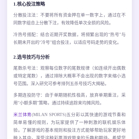
1.核心投注策略
分散投注法：不要将所有资金押在单一数字上，通过在不
同数字组合上分散下注，有效降低单次全损的风险。
冷热号搭配：结合近期开奖数据，将频繁出现的“热号”与
长期未开出的“冷号”组合投注，以适应号码走势的变化。
2.选号技巧与分析
尾数杀号法：观察每位数字的尾数规律（如连续开出偶数
或特定尾数），通过排除大概率不会出现的数字来缩小选
排列五杀号技巧大揭秘
号范围。深入研究可参考
。
多期连投防守：由于单期随机性极高，放弃单期重注，采
用“小额多期”策略，通过持续追踪来均摊风险。
米兰体育
(MILAN SPORTS)五分彩以其快速的游戏节奏和
简单易懂的规则，为玩家提供了一种刺激的联机娱乐体
验。了解游戏的基本规则和投注方式能够帮助玩家更好地
融入其中，享受这种彩票游戏带来的乐趣和期待。希望您