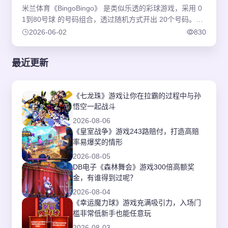
米兰体育《BingoBingo》 是类似乐透的彩球游戏，采用 0
1到80号球 的号码组合，透过随机方式开出 20个号码。开
奖方式自动化、透明公开，让玩家可以透过官网实时观看
2026-06-02
830
结果。可同时下注猜单号、总和大小与单双，提高中奖机
率。
最近更新
《七龙珠》游戏让你在拉霸的过程中与孙
悟空一起战斗
2026-08-06
《皇室战争》游戏243路赔付，打造高赔
率易爆奖的情形
2026-08-05
DB电子《森林舞会》游戏300倍高额奖
金，有谁得到过呢？
2026-08-04
《幸运魔力球》游戏充满吸引力，入场门
槛非常低新手也能任意玩
2026-08-03