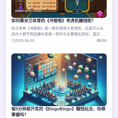
如何靠米兰体育的《冲装啦》老虎机赚钱呢？
米兰体育《冲装啦》是一款在线电子老虎机，玩家可以从
店内十把不同武器中选择一把作为主要强化目标，透过
「点装备」的方式逐步提升武器等级。冲装成功时，可能
2026-06-03
590
触发随机爆击，让奖金翻倍甚至更多！但失败时也有惊喜
补偿，不怕空手而归。
每5分钟就开奖的《BingoBingo》赚钱玩法，你想
掌握吗？