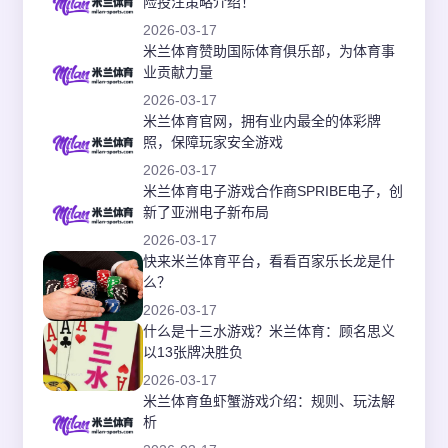
险投注策略介绍！
2026-03-17
米兰体育赞助国际体育俱乐部，为体育事
业贡献力量
2026-03-17
米兰体育官网，拥有业内最全的体彩牌
照，保障玩家安全游戏
2026-03-17
米兰体育电子游戏合作商SPRIBE电子，创
新了亚洲电子新布局
2026-03-17
快来米兰体育平台，看看百家乐长龙是什
么？
2026-03-17
什么是十三水游戏？米兰体育：顾名思义
以13张牌决胜负
2026-03-17
米兰体育鱼虾蟹游戏介绍：规则、玩法解
析