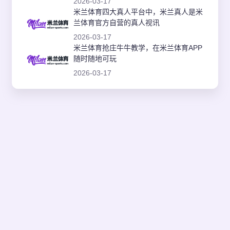
2026-03-17
米兰体育四大真人平台中，米兰真人是米
兰体育官方自营的真人视讯
2026-03-17
米兰体育抢庄牛牛教学，在米兰体育APP
随时随地可玩
2026-03-17