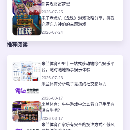
你实现财富梦想
2026-07-25
电子老虎机《龙珠》游戏攻略分享，感受
充满东方神韵的主题游戏
2026-07-24
推荐阅读
米兰体育APP｜一站式移动端综合娱乐平
台，随时随地畅享娱乐体验
2026-07-23
米兰体育分析电子竞技的社交影响力
2026-03-17
米兰体育：牛牛游戏中怎么看自己手里有
没有牛呢？
2026-03-17
米兰体育百家乐有安全的投注方式？低风