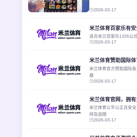
牌型，并计算每个人的点
2026-03-17
米兰体育百家乐有安
适合米兰百家乐1326
2026-03-17
米兰体育赞助国际体
米兰体育官方赞助国际各
展
2026-03-17
米兰体育官网，拥有
米兰体育公平公正且安全
持及追随
2026-03-17