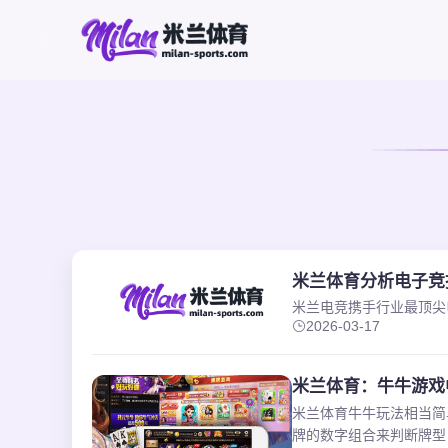
米兰体育分析电子竞
米兰电竞携手行业最顶尖
2026-03-17
米兰体育：牛牛游戏
米兰体育牛牛玩法相当简
牌的数字组合来判断牌型