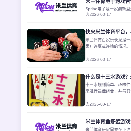
米兰体育电子游戏合
Spribe电子是一家创
2026-03-17
快来米兰体育平台，
米兰体育百家乐长龙是一
家）连赢或连输的情况。
2026-03-17
什么是十三水游戏？
十三水规则简单、趣味性
来进行最佳组合，并与其
充满戏剧性。
2026-03-17
米兰体育鱼虾蟹游戏
米兰体育玩家需要在下注