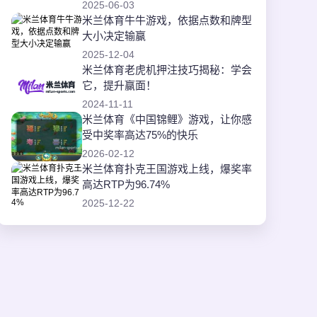
2025-06-03
米兰体育牛牛游戏，依据点数和牌型
大小决定输赢
2025-12-04
米兰体育老虎机押注技巧揭秘：学会
它，提升赢面！
2024-11-11
米兰体育《中国锦鲤》游戏，让你感
受中奖率高达75%的快乐
2026-02-12
米兰体育扑克王国游戏上线，爆奖率
高达RTP为96.74%
2025-12-22