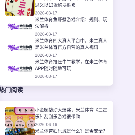
思义以13张牌决胜负
2026-03-17
米兰体育鱼虾蟹游戏介绍：规则、玩
法解析
2026-03-17
米兰体育四大真人平台中，米兰真人
是米兰体育官方自营的真人视讯
2026-03-17
米兰体育抢庄牛牛教学，在米兰体育
APP随时随地可玩
2026-03-17
热门阅读
小金额撬动大爆奖，米兰体育《三星
乐》刮刮乐游戏很带劲
2026-06-16
米兰体育娱乐城是什么？是否安全？