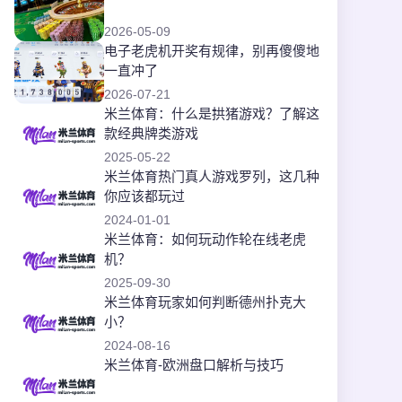
2026-05-09
电子老虎机开奖有规律，别再傻傻地
一直冲了
2026-07-21
米兰体育：什么是拱猪游戏？了解这
款经典牌类游戏
2025-05-22
米兰体育热门真人游戏罗列，这几种
你应该都玩过
2024-01-01
米兰体育：如何玩动作轮在线老虎
机？
2025-09-30
米兰体育玩家如何判断德州扑克大
小？
2024-08-16
米兰体育-欧洲盘口解析与技巧