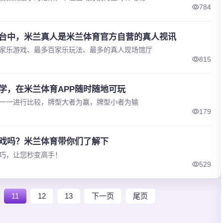
784
台中，米兰真人是米兰体育官方自营的真人视讯
家乐游戏、最多百家乐玩法、最多的真人现场馆厅
815
学，在米兰体育APP随时随地可玩
一一进行比较，牌型大者为赢，牌型小者为输
179
戏吗？米兰体育带你们了解下
巧，让您秒变高手！
529
11
12
13
下一页
尾页