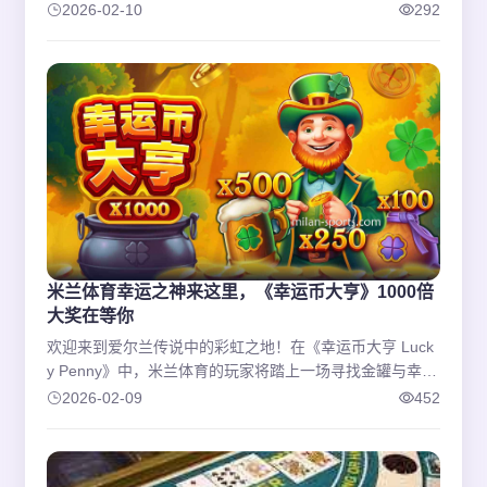
小白球，球最终停留在哪个格子，即为开奖号码。新手玩
2026-02-10
292
家 可从红/黑、大小、单双等简单外围投注起手。资深玩家
可透过观察热冷号，搭配角落/双号/六号列进行组合下注。
米兰体育幸运之神来这里，《幸运币大亨》1000倍
大奖在等你
欢迎来到爱尔兰传说中的彩虹之地！在《幸运币大亨 Luck
y Penny》中，米兰体育的玩家将踏上一场寻找金罐与幸运
硬币的魔幻冒险。背景设置在壮丽的爱尔兰山谷中，彩虹
2026-02-09
452
横跨天际，一位淘气而友善的小矮妖精正等待与你一同旋
转命运的轮盘。