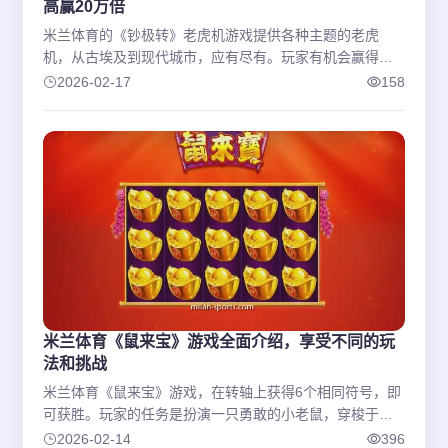
高赢20万倍
米兰体育的《钞极转》老虎机游戏提供各种主题的老虎
机，从古埃及到现代城市，应有尽有。玩家有机会赢得丰
厚的奖励，包括现金奖金、免费旋转和奖励游戏。游戏设
2026-02-17
158
计简单，新手也可以轻松上手。游戏内还设有免费旋转及
累积奖励功能，让每一次旋转都充满惊喜。
米兰体育《鼠来宝》游戏全面介绍，享受不同的玩
法和挑战
米兰体育《鼠来宝》游戏，在转轴上获得6个相同符号，即
可获胜。玩家的任务是扮演一只勇敢的小老鼠，穿梭于神
庙的各个角落，寻找珍贵的宝藏。生动的游戏场景、华丽
2026-02-14
396