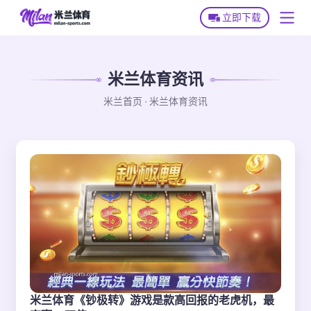
立即下载
米兰首页
米兰体育资讯
关于米兰
米兰首页
米兰体育资讯
米兰动态
米兰APP
米兰全站APP下载
米兰资讯
米兰体育APP下载
米兰体育《钞极转》游戏是款高回报的老虎机，最