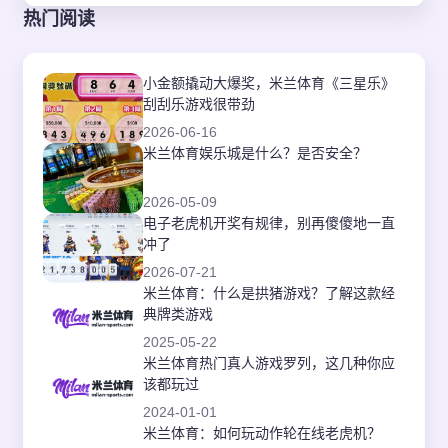
热门阅读
小金额撬动大爆奖，米兰体育《三星乐》
刮刮乐游戏很带劲
2026-06-16
米兰体育娱乐城是什么？是否安全？
2026-05-09
电子老虎机开奖有规律，别再傻傻地一直
冲了
2026-07-21
米兰体育：什么是拱猪游戏？了解这款经
典牌类游戏
2025-05-22
米兰体育热门真人游戏罗列，这几种你应
该都玩过
2024-01-01
米兰体育：如何玩动作轮在线老虎机？