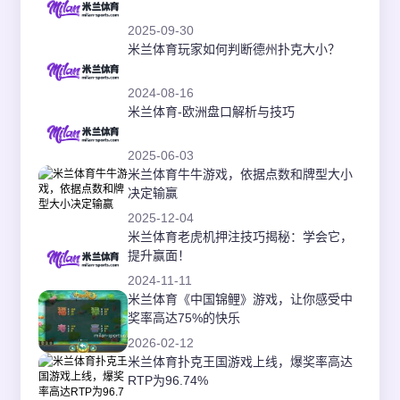
2025-09-30
米兰体育玩家如何判断德州扑克大小？
2024-08-16
米兰体育-欧洲盘口解析与技巧
2025-06-03
米兰体育牛牛游戏，依据点数和牌型大小
决定输赢
2025-12-04
米兰体育老虎机押注技巧揭秘：学会它，
提升赢面！
2024-11-11
米兰体育《中国锦鲤》游戏，让你感受中
奖率高达75%的快乐
2026-02-12
米兰体育扑克王国游戏上线，爆奖率高达
RTP为96.74%