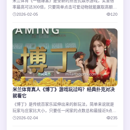
米兰体育《一槌爆富》是全新的点击式娱乐游戏，奖金倍
率最高可达300倍，只要简单点击可爱动物就能赢取高额奖
金！玩家可以选择自动挂机功能，轻松累积收益，也可以
2026-02-05
120
手动瞄准高倍率角色，追求更大的胜利。快来体验吧。
米兰体育真人《博丁》游戏玩过吗？经典扑克对决
就看它
《博丁》是传统百家乐延伸出来的新玩法，简单来说就是
玩家与庄家比大小，只要任一闲家的点数总和最接近9点就
获胜，若是庄家最接近9点游戏则结束。游戏增加了特殊牌
2026-02-04
235
型、同花与对子等元素，增加了游戏的趣味性和挑战性。