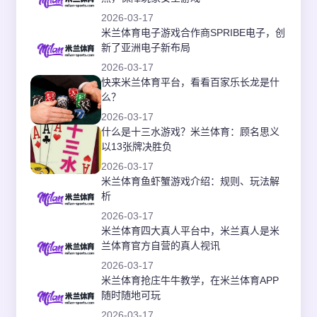
2026-03-17
米兰体育电子游戏合作商SPRIBE电子，创
新了亚洲电子新布局
2026-03-17
快来米兰体育平台，看看百家乐长龙是什
么？
2026-03-17
什么是十三水游戏？米兰体育：顾名思义
以13张牌决胜负
2026-03-17
米兰体育鱼虾蟹游戏介绍：规则、玩法解
析
2026-03-17
米兰体育四大真人平台中，米兰真人是米
兰体育官方自营的真人视讯
2026-03-17
米兰体育抢庄牛牛教学，在米兰体育APP
随时随地可玩
2026-03-17