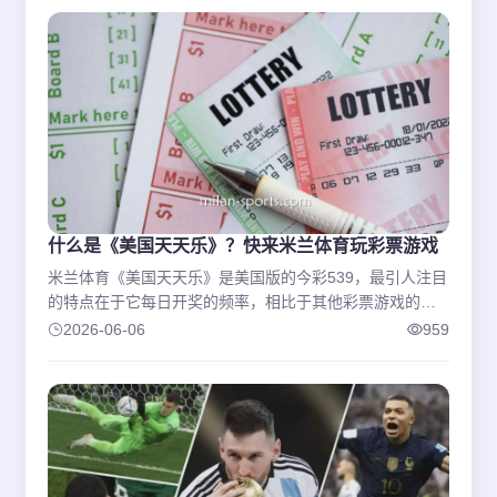
什么是《美国天天乐》？快来米兰体育玩彩票游戏
米兰体育《美国天天乐》是美国版的今彩539，最引人注目
的特点在于它每日开奖的频率，相比于其他彩票游戏的每
周或每隔一段时间开奖一次，天天乐每天都有一次机会，
2026-06-06
959
米兰体育会定期举办各种优惠活动，专属会员可享受更多
福利。