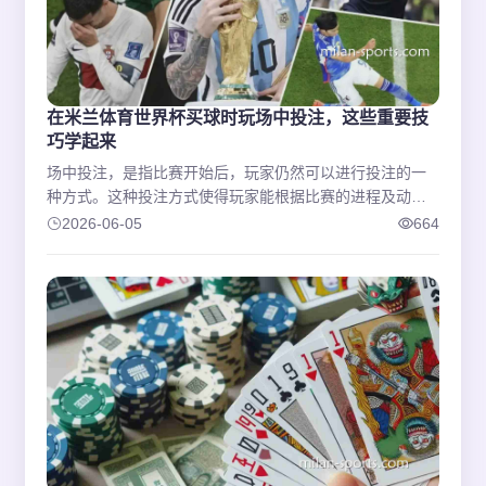
在米兰体育世界杯买球时玩场中投注，这些重要技
巧学起来
场中投注，是指比赛开始后，玩家仍然可以进行投注的一
种方式。这种投注方式使得玩家能根据比赛的进程及动态
数据，来进行实时决策。掌握赛前预测技巧，灵活运用投
2026-06-05
664
注策略，以及做好风险管理，能够帮助你在世足赛的场中
投注中获得更好的回报。