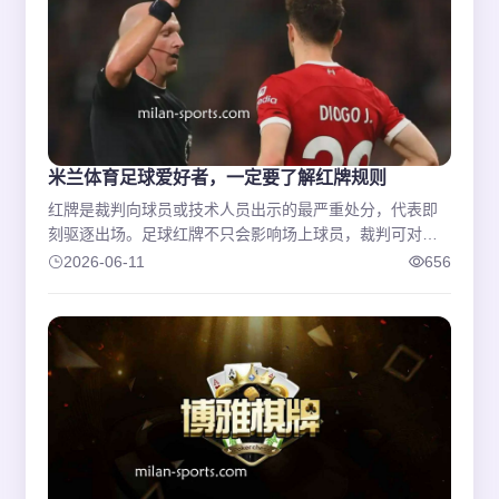
米兰体育足球爱好者，一定要了解红牌规则
红牌是裁判向球员或技术人员出示的最严重处分，代表即
刻驱逐出场。足球红牌不只会影响场上球员，裁判可对任
何涉入比赛的人出示红牌，即使当事人不在场内也一样适
2026-06-11
656
用。不论你是刚接触足球的新手，还是长期看球的老球
迷，红牌永远都是足球规则中最值得留意的关键之一。