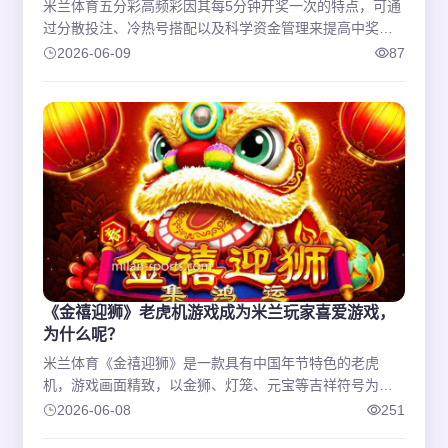
米兰体育五分彩高频彩因其每5分钟开奖一次的特点，可通
过分散投注、冷热号搭配以及科学资金管理来提高中奖机
会并控制风险。最大特点是开奖速度快，玩家可通过选择
2026-06-09
87
数字组合进行投注。这种快节奏的设计极大地满足了玩家
的期待，保持了游戏的紧张感。
《金禧迎狮》老虎机游戏成为米兰玩家喜爱游戏，
为什么呢？
米兰体育《金禧迎狮》是一款具有中国年节特色的老虎
机，游戏画面精致，以金狮、灯笼、元宝等吉祥符号为主
要图案，旨在为玩家带来财运亨通的游戏体验。若在屏幕
2026-06-08
251
上出现三个或更多Scatter符号，将启动免费旋转功能。